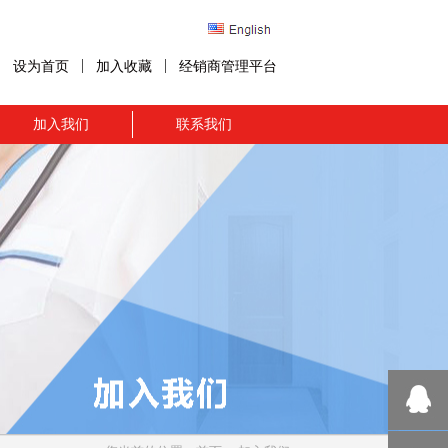
设为首页
加入收藏
经销商管理平台
加入我们
联系我们