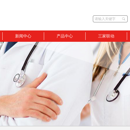
新闻中心
产品中心
三家联动