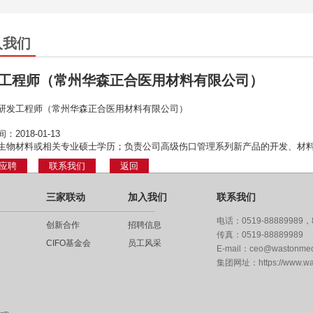
入我们
工程师（常州华森正合医用材料有限公司）
研发工程师（常州华森正合医用材料有限公司）
2018-01-13
生物材料或相关专业硕士学历；负责公司高级伤口管理系列新产品的开发、材
应聘
联系我们
返回
三家联动
加入我们
联系我们
电话：0519-88889989，
创新合作
招聘信息
传真：0519-88889989
CIFO基金会
员工风采
E-mail：ceo@wastonme
集团网址：
https://www.