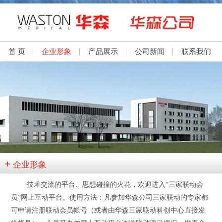
首 页
企业形象
产品展示
公司新闻
联系我们
+
企业形象
技术交流的平台、思想碰撞的火花，欢迎进入“三家联动会
员”网上互动平台。使用方法：凡参加华森公司三家联动的专家都
可申请注册联动会员帐号（或者由华森三家联动科创中心直接发