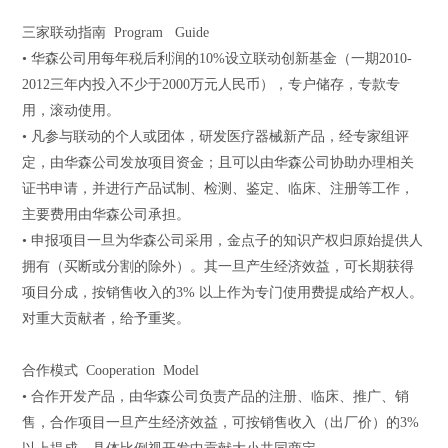
三家联动指南 Program Guide
• 华森公司用每年税后利润的10%设立联动创新基金（一期2010-
2012三年内投入不少于2000万元人民币），专户储存，专款专
用，滚动使用。
• 凡参与联动的个人或团体，研发医疗器械新产品，经专家组评
定，由华森公司发放项目资金；且可以由华森公司协助办理相关
证书申请，并进行产品试制、检测、鉴定、临床、注册等工作，
主要费用由华森公司承担。
• 申报项目一旦为华森公司采用，金点子的知识产权归原始提供人
拥有（买断或分割的除外）。其一旦产生经济效益，可长期获得
项目分成，按销售收入的3% 以上作为专门使用费提成给产权人。
对重大贡献者，给予重奖。
合作模式 Cooperation Model
• 合作开发产品，由华森公司负责产品的注册、临床、推广、销
售，合作项目一旦产生经济效益，可按销售收入（出厂价）的3%