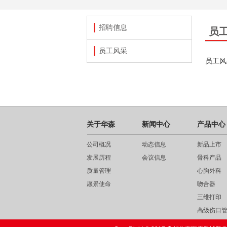
招聘信息
员
员工风采
员工风
关于华森
新闻中心
产品中心
公司概况
动态信息
新品上市
发展历程
会议信息
骨科产品
质量管理
心胸外科
愿景使命
吻合器
三维打印
高级伤口