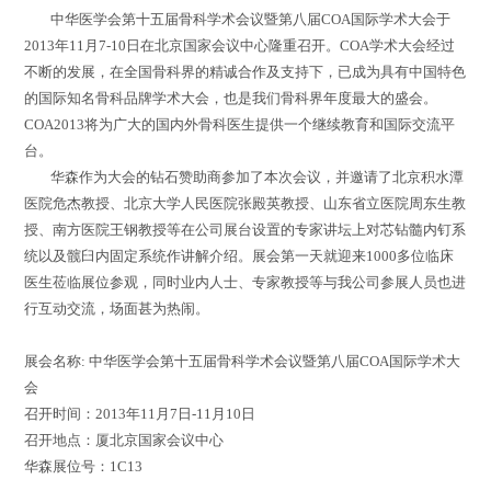
中华医学会第十五届骨科学术会议暨第八届COA国际学术大会于
2013年11月7-10日在北京国家会议中心隆重召开。COA学术大会经过
不断的发展，在全国骨科界的精诚合作及支持下，已成为具有中国特色
的国际知名骨科品牌学术大会，也是我们骨科界年度最大的盛会。
COA2013将为广大的国内外骨科医生提供一个继续教育和国际交流平
台。
华森作为大会的钻石赞助商参加了本次会议，并邀请了北京积水潭
医院危杰教授、北京大学人民医院张殿英教授、山东省立医院周东生教
授、南方医院王钢教授等在公司展台设置的专家讲坛上对芯钻髓内钉系
统以及髋臼内固定系统作讲解介绍。展会第一天就迎来1000多位临床
医生莅临展位参观，同时业内人士、专家教授等与我公司参展人员也进
行互动交流，场面甚为热闹。
展会名称: 中华医学会第十五届骨科学术会议暨第八届COA国际学术大
会
召开时间：2013年11月7日-11月10日
召开地点：厦北京国家会议中心
华森展位号：1C13