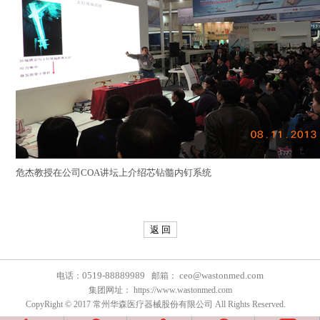
危杰教授在公司COA讲坛上介绍芯钻髓内钉系统
返 回
0519-88889989
ceo@wastonmed.com
电话：
邮箱：
集团网址：
https://www.wastonmed.com
CopyRight © 2017 常州华森医疗器械股份有限公司 All Rights Reserved.