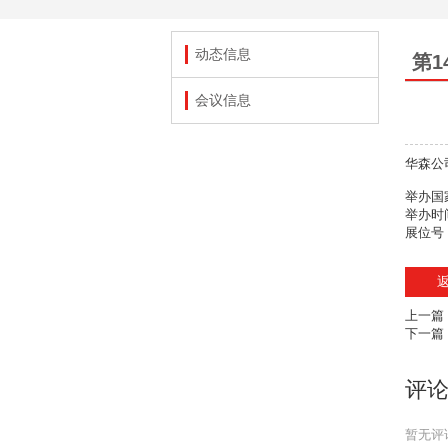
动态信息
第
会议信息
华森公
举办国
举办时间：
展位号：
上一篇
下一篇
评
暂无评