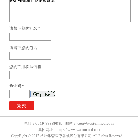
请留下您的姓名 *
请留下您的电话 *
您的常用联系信箱
验证码 *
0519-88889989
ceo@wastonmed.com
电话：
邮箱：
集团网址：
https://www.wastonmed.com
CopyRight © 2017 常州华森医疗器械股份有限公司 All Rights Reserved.