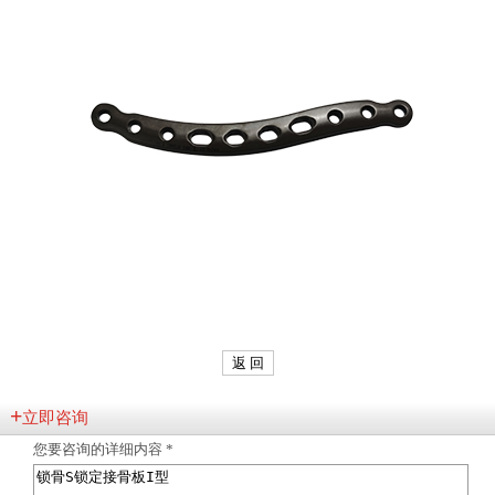
返 回
+
立即咨询
您要咨询的详细内容 *