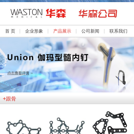
首 页
企业形象
产品展示
公司新闻
联系我们
+
跟骨