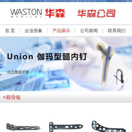
首 页
企业形象
产品展示
公司新闻
联系我们
+
截骨板